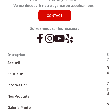
Besoin d'un renseignement ?
Venez découvrir notre agence ou appelez-nous !
CONTACT
Suivez-nous sur les réseaux :
Entreprise
S
C
Accueil
B
é
Boutique
C
Information
g
d
Nos Produits
P
Galerie Photo