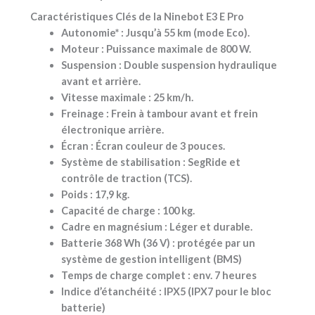
Caractéristiques Clés de la Ninebot E3 E Pro
Autonomie*
: Jusqu’à 55 km (mode Eco).
Moteur
: Puissance maximale de 800 W.
Suspension
: Double suspension hydraulique
avant et arrière.
Vitesse maximale
: 25 km/h.
Freinage
: Frein à tambour avant et frein
électronique arrière.
Écran
: Écran couleur de 3 pouces.
Système de stabilisation
: SegRide et
contrôle de traction (TCS).
Poids
: 17,9 kg.
Capacité de charge
: 100 kg.
Cadre en magnésium
: Léger et durable.
Batterie 368 Wh (36 V)
: protégée par un
système de gestion intelligent (BMS)
Temps de charge complet :
env. 7 heures
Indice d’étanchéité :
IPX5 (IPX7 pour le bloc
batterie)