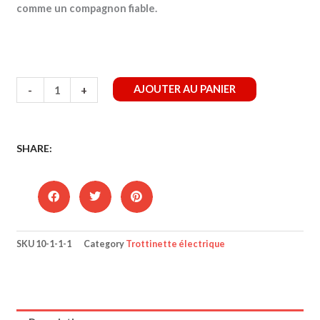
comme un compagnon fiable.
quantité
AJOUTER AU PANIER
-
+
de
Trottinette
Segway-
Ninebot
SHARE:
E3
Pro
E
SKU
10-1-1-1
Category
Trottinette électrique