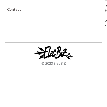
m
r
Contact
e
P
c
© 2023 ElecBiZ