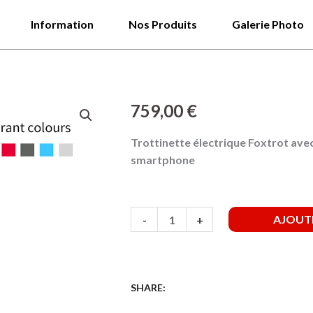
Information
Nos Produits
Galerie Photo
759,00
€
Trottinette électrique Foxtrot ave
smartphone
quantité
AJOUTE
-
+
de
Trottinette
électrique
Foxtrot
SHARE: