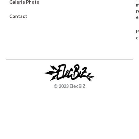
Galerie Photo
m
r
Contact
e
P
c
© 2023 ElecBiZ