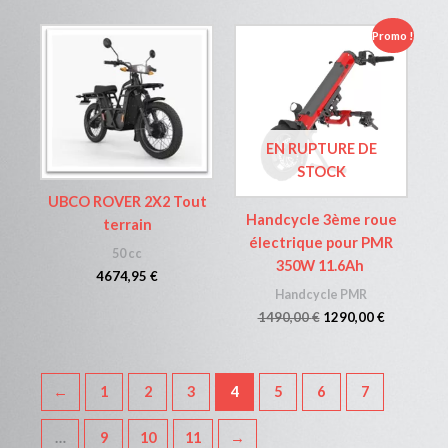
Le
Le
Promo !
prix
prix
initial
actuel
était :
est :
1490,00 €.
1290,00 €
EN RUPTURE DE
STOCK
UBCO ROVER 2X2 Tout
Handcycle 3ème roue
terrain
électrique pour PMR
50 cc
350W 11.6Ah
4674,95
€
Handcycle PMR
1490,00
€
1290,00
€
←
1
2
3
4
5
6
7
…
9
10
11
→