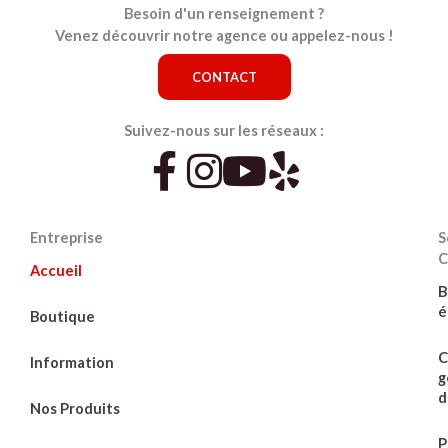
Besoin d'un renseignement ?
Venez découvrir notre agence ou appelez-nous !
CONTACT
Suivez-nous sur les réseaux :
Entreprise
S
C
Accueil
B
é
Boutique
C
Information
g
d
Nos Produits
P