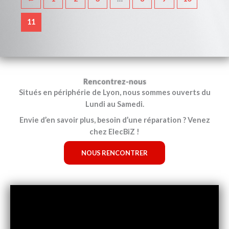
11
Rencontrez-nous
Situés en périphérie de Lyon, nous sommes ouverts du
Lundi au Samedi.
Envie d’en savoir plus, besoin d’une réparation ? Venez
chez ElecBiZ !
NOUS RENCONTRER