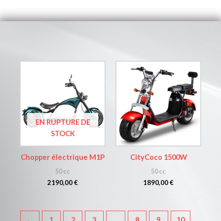
EN RUPTURE DE
STOCK
Chopper électrique M1P
CityCoco 1500W
50 cc
50 cc
2190,00
€
1890,00
€
←
1
2
3
…
8
9
10