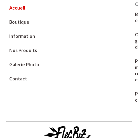
C
Accueil
B
é
Boutique
C
Information
g
d
Nos Produits
P
Galerie Photo
m
r
Contact
e
P
c